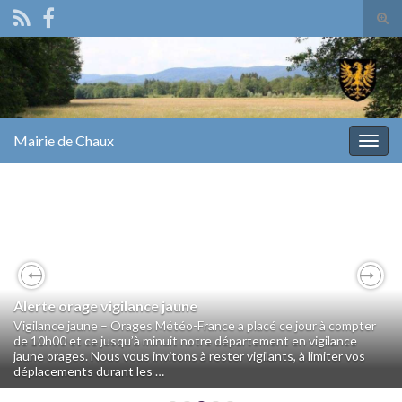
Tog
sear
Search for:
for
Mairie de Chaux
Togg
navig
Previous
Nex
Alerte orage vigilance jaune
Vigilance jaune – Orages Météo-France a placé ce jour à compter
de 10h00 et ce jusqu’à minuit notre département en vigilance
jaune orages. Nous vous invitons à rester vigilants, à limiter vos
déplacements durant les …