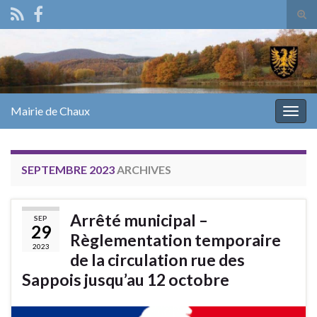
Tog
sear
Search for:
for
Mairie de Chaux
Togg
navig
SEPTEMBRE 2023
ARCHIVES
Arrêté municipal –
SEP
29
Règlementation temporaire
2023
de la circulation rue des
Sappois jusqu’au 12 octobre