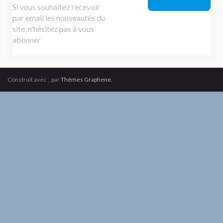
Si vous souhaitez recevoir
par email les nouveautés du
site, n'hésitez pas à vous
abonner
Construit avec
par
Thèmes Graphene
.