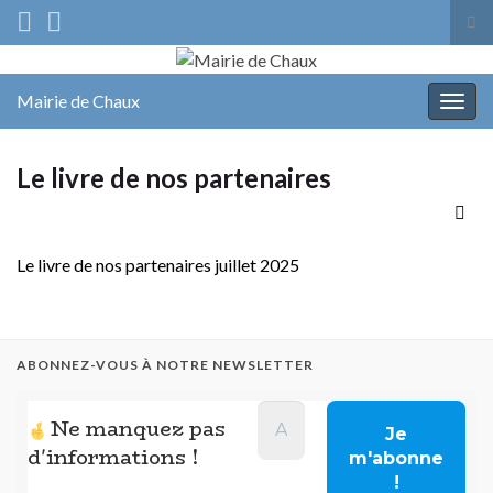
Tog
sea
Search for:
for
Mairie de Chaux
Togg
navig
Le livre de nos partenaires
Le livre de nos partenaires juillet 2025
ABONNEZ-VOUS À NOTRE NEWSLETTER
Ne manquez pas
d'informations !