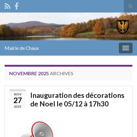
Tog
sear
Search for:
for
Mairie de Chaux
Togg
navig
NOVEMBRE 2025
ARCHIVES
Inauguration des décorations
NOV
27
de Noel le 05/12 à 17h30
2025