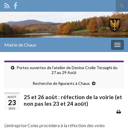
Tog
sear
Search for:
for
Mairie de Chaux
Togg
navig
Portes ouvertes de l’atelier de Denise Crolle Terzaghi du
27 au 29 Août
Recherche de figurants à Chaux
25 et 26 août : réfection de la voirie (et
AOÛT
23
non pas les 23 et 24 août)
2021
L’entreprise Colas procédera à la réfection des voies