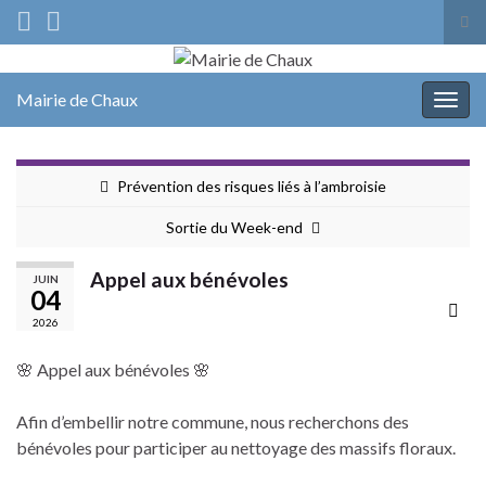
Tog
sea
Search for:
for
Mairie de Chaux
Togg
navig
Prévention des risques liés à l’ambroisie
Sortie du Week-end
Appel aux bénévoles
JUIN
04
2026
🌸 Appel aux bénévoles 🌸
Afin d’embellir notre commune, nous recherchons des
bénévoles pour participer au nettoyage des massifs floraux.