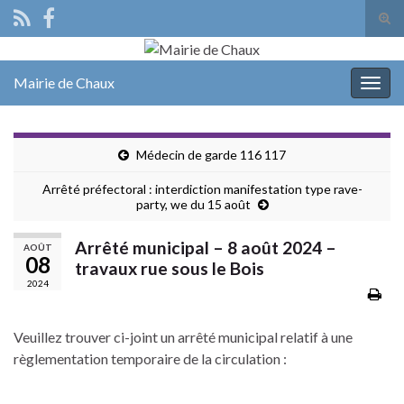
Tog
sear
Search for:
for
Mairie de Chaux
Togg
navig
Médecin de garde 116 117
Arrêté préfectoral : interdiction manifestation type rave-
party, we du 15 août
Arrêté municipal – 8 août 2024 –
AOÛT
08
travaux rue sous le Bois
2024
Veuillez trouver ci-joint un arrêté municipal relatif à une
règlementation temporaire de la circulation :