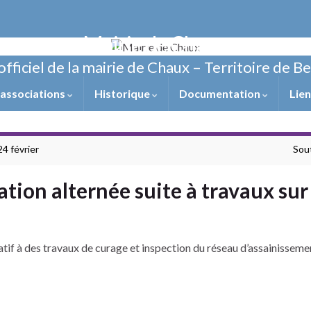
Mairie de Chaux
officiel de la mairie de Chaux – Territoire de B
 associations
Historique
Documentation
Lie
24 février
Sout
ation alternée suite à travaux su
latif à des travaux de curage et inspection du réseau d’assainissemen