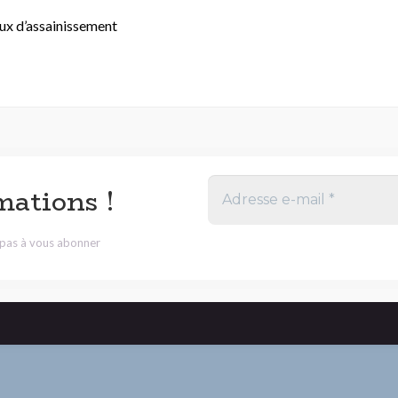
aux d’assainissement
mations !
z pas à vous abonner