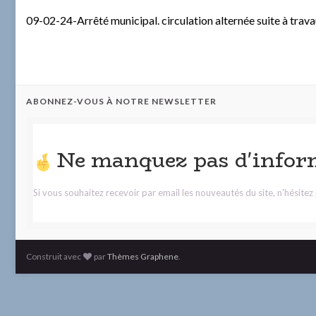
09-02-24-Arrêté municipal. circulation alternée suite à trav
ABONNEZ-VOUS À NOTRE NEWSLETTER
Ne manquez pas d'infor
Si vous souhaitez recevoir par email les nouveautés du site, n'hésite
Construit avec
par
Thèmes Graphene
.