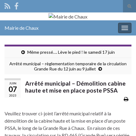
Tog
sear
Search for:
for
Mairie de Chaux
Togg
navig
Même pressé…. Lève le pied ! le samedi 17 juin
Arrêté municipal – règlementation temporaire de la circulation
Grande Rue du 12 juin au 9 juillet
Arrêté municipal – Démolition cabine
JUIN
07
haute et mise en place poste PSSA
2023
Veuillez trouver ci-joint l’arrêté municipal relatif à la
démolition de la cabine haute et la mise en place d’un poste
PSSA, le long de la Grande Rue à Chaux. En raison de ces
travaux, la circulation sur la RD 465 (Grande Rue) sera réglée