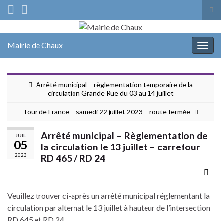
Tog
sea
Search for:
for
Mairie de Chaux
Togg
navig
Arrêté municipal – règlementation temporaire de la
circulation Grande Rue du 03 au 14 juillet
Tour de France – samedi 22 juillet 2023 – route fermée
Arrêté municipal – Règlementation de
JUIL
05
la circulation le 13 juillet – carrefour
2023
RD 465 / RD 24
Veuillez trouver ci-après un arrêté municipal réglementant la
circulation par alternat le 13 juillet à hauteur de l’intersection
RD 645 et RD 24.