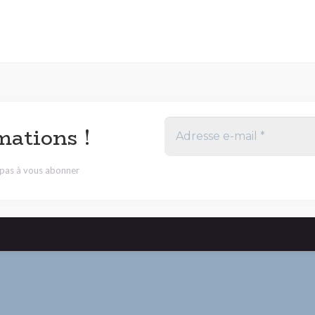
mations !
z pas à vous abonner