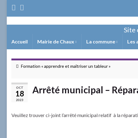
Site 
Accueil
Mairie de Chaux
La commune
Les 
Formation « apprendre et maîtriser un tableur »
Arrêté municipal – Répar
OCT
18
2023
Veuillez trouver ci-joint l’arrêté municipal relatif à la répar