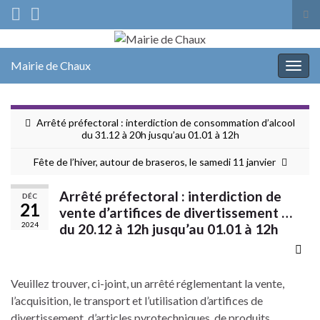
Tog
sea
Search for:
for
Mairie de Chaux
Togg
navig
Arrêté préfectoral : interdiction de consommation d’alcool
du 31.12 à 20h jusqu’au 01.01 à 12h
Fête de l’hiver, autour de braseros, le samedi 11 janvier
Arrêté préfectoral : interdiction de
DÉC
21
vente d’artifices de divertissement …
2024
du 20.12 à 12h jusqu’au 01.01 à 12h
Veuillez trouver, ci-joint, un arrêté réglementant la vente,
l’acquisition, le transport et l’utilisation d’artifices de
divertissement, d’articles pyrotechniques, de produits