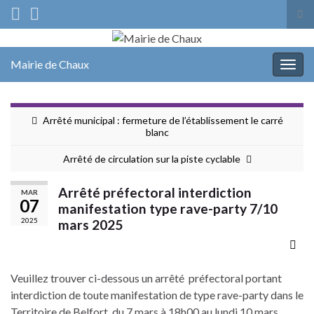
Tog
sea
Search for:
for
Mairie de Chaux
Togg
navig
Arrêté municipal : fermeture de l’établissement le carré
blanc
Arrêté de circulation sur la piste cyclable
Arrêté préfectoral interdiction
MAR
07
manifestation type rave-party 7/10
2025
mars 2025
Veuillez trouver ci-dessous un arrêté préfectoral portant
interdiction de toute manifestation de type rave-party dans le
Territoire de Belfort, du 7 mars à 18h00 au lundi 10 mars