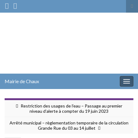
Tog
sea
Search for:
for
Mairie de Chaux
Togg
navig
Restriction des usages de l’eau – Passage au premier
niveau d’alerte à compter du 19 juin 2023
Arrêté municipal – règlementation temporaire de la circulation
Grande Rue du 03 au 14 juillet