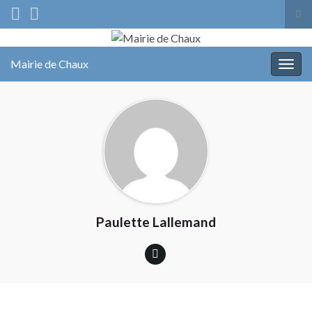
Tog
sea
Search for:
for
Mairie de Chaux
Togg
navig
Paulette Lallemand