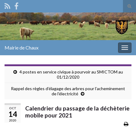
Tog
sear
Search for:
for
Mairie de Chaux
Togg
navig
4 postes en service civique à pourvoir au SMICTOM au
01/12/2020
Rappel des règles d’élagage des arbres pour l’acheminement
de l’électricité
Calendrier du passage de la déchèterie
OCT
14
mobile pour 2021
2020