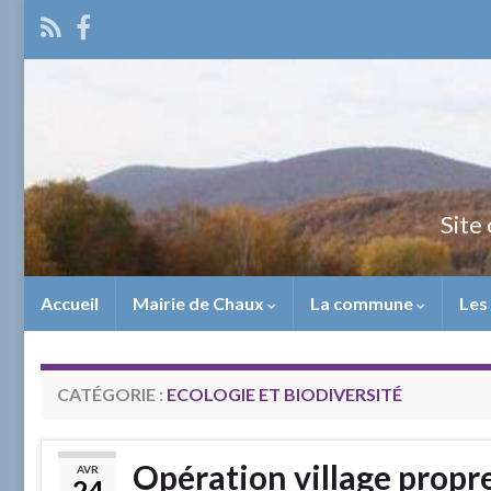
Site 
Accueil
Mairie de Chaux
La commune
Les
CATÉGORIE :
ECOLOGIE ET BIODIVERSITÉ
Opération village propr
AVR
24