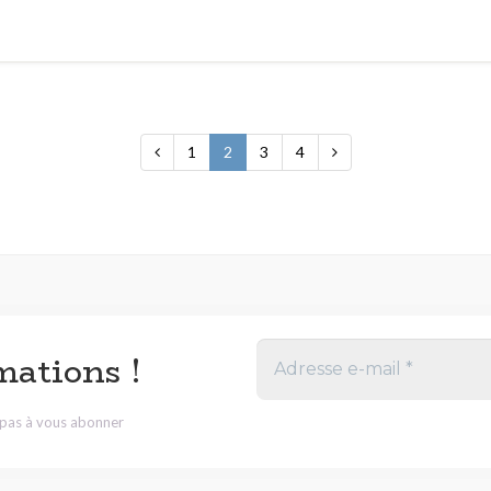
1
2
3
4
mations !
z pas à vous abonner