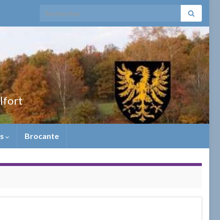
Search for:
elfort
ns
Brocante