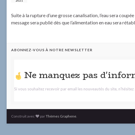
2021
Suite à la rupture d’une grosse canalisation, l’eau sera coupée
message sera publié dès que l’alimentation en eau sera rétabl
ABONNEZ-VOUS À NOTRE NEWSLETTER
Ne manquez pas d'infor
Si vous souhaitez recevoir par email les nouveautés du site, n'hésite
Construit avec
par
Thèmes Graphene
.