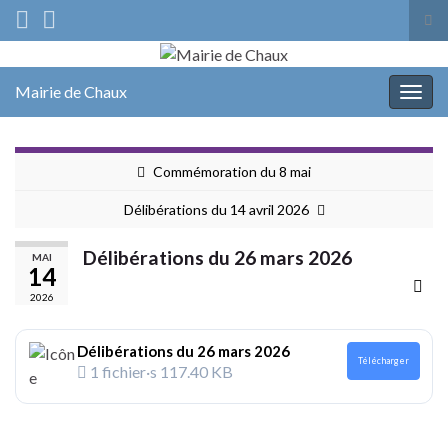
Tog
sea
Search for:
for
Mairie de Chaux
Togg
navig
Commémoration du 8 mai
Délibérations du 14 avril 2026
Délibérations du 26 mars 2026
MAI
14
2026
Délibérations du 26 mars 2026
Télécharger
1 fichier·s
117.40 KB