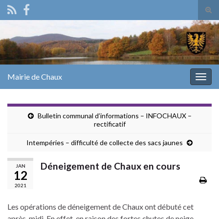
Tog
sear
Search for:
for
Mairie de Chaux
Togg
navig
Bulletin communal d’informations – INFOCHAUX –
rectificatif
Intempéries – difficulté de collecte des sacs jaunes
Déneigement de Chaux en cours
JAN
12
2021
Les opérations de déneigement de Chaux ont débuté cet
après-midi. En effet, en raison des fortes chutes de neige,