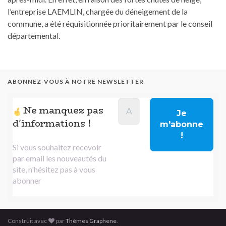
l’entreprise LAEMLIN, chargée du déneigement de la
commune, a été réquisitionnée prioritairement par le conseil
départemental.
ABONNEZ-VOUS À NOTRE NEWSLETTER
Ne manquez pas
d'informations !
Si vous souhaitez recevoir
par email les nouveautés du
site, n'hésitez pas à vous
abonner
Construit avec
par
Thèmes Graphene
.