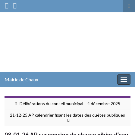
Tog
sea
Search for:
for
Mairie de Chaux
Togg
navig
Délibérations du conseil municipal – 4 décembre 2025
21-12-25 AP calendrier fixant les dates des quêtes publiques
08-01-26 AP suspension de chasse gibier d’eau