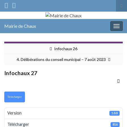
Tog
sea
Search for:
for
Mairie de Chaux
Togg
navig
Infochaux 26
4. Délibérations du conseil municipal – 7 août 2023
Infochaux 27
Télécharger
Version
1.0.0
Télécharger
816