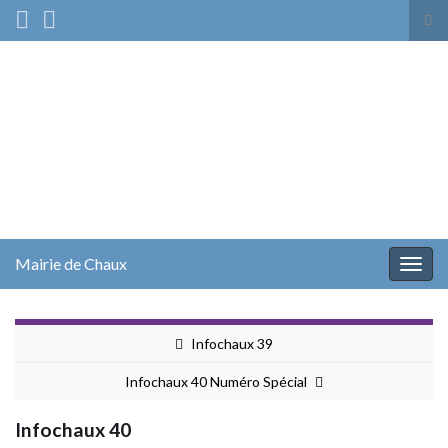
Tog
sea
Search for:
for
Mairie de Chaux
Togg
navig
Infochaux 39
Infochaux 40 Numéro Spécial
Infochaux 40