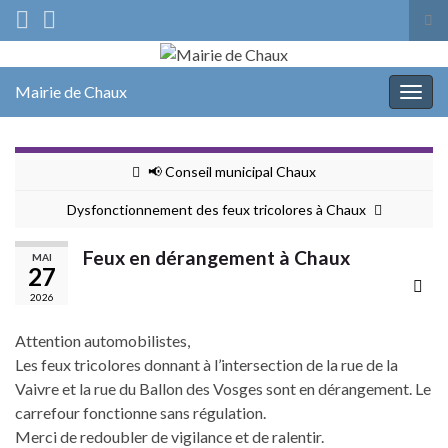
Tog
sea
Search for:
for
Mairie de Chaux
Togg
navig
📢 Conseil municipal Chaux
Dysfonctionnement des feux tricolores à Chaux
Feux en dérangement à Chaux
MAI
27
2026
Attention automobilistes,
Les feux tricolores donnant à l’intersection de la rue de la
Vaivre et la rue du Ballon des Vosges sont en dérangement. Le
carrefour fonctionne sans régulation.
Merci de redoubler de vigilance et de ralentir.