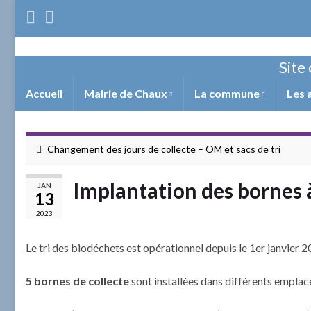
Site 
Accueil
Mairie de Chaux
La commune
Les 
Changement des jours de collecte – OM et sacs de tri
Implantation des bornes 
JAN
13
2023
Le tri des biodéchets est opérationnel depuis le 1er janvier 2
5 bornes de collecte
sont installées dans différents empla