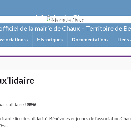
Mairie de Chaux
officiel de la mairie de Chaux – Territoire de B
associations
Historique
Documentation
Liens
x’lidaire
as solidaire ! 🍽️❤️
itable lieu de solidarité. Bénévoles et jeunes de l’association Cha
’Est.