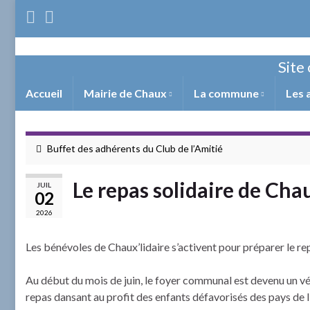
Site 
Accueil
Mairie de Chaux
La commune
Les 
Buffet des adhérents du Club de l’Amitié
Le repas solidaire de Chau
JUIL
02
2026
Les bénévoles de Chaux’lidaire s’activent pour préparer le rep
Au début du mois de juin, le foyer communal est devenu un vér
repas dansant au profit des enfants défavorisés des pays de l