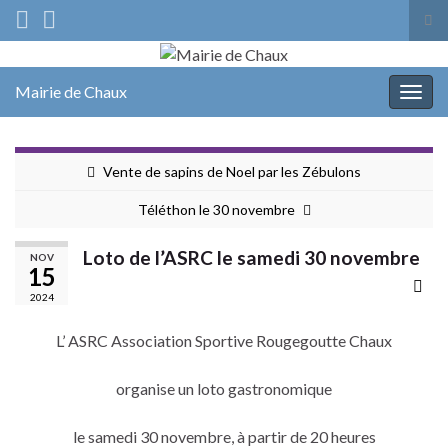
Tog
sea
Search for:
for
Mairie de Chaux
Togg
navig
Vente de sapins de Noel par les Zébulons
Téléthon le 30 novembre
Loto de l’ASRC le samedi 30 novembre
NOV
15
2024
L’ ASRC Association Sportive Rougegoutte Chaux
organise un loto gastronomique
le samedi 30 novembre, à partir de 20 heures