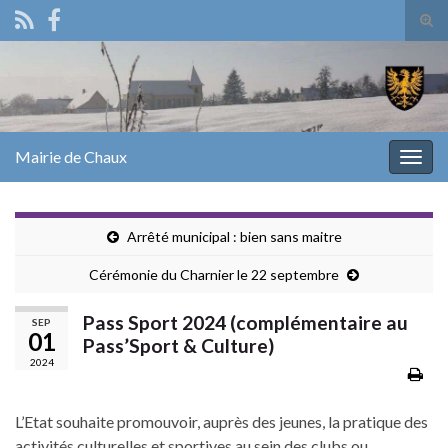
Tog
sear
Search for:
for
Mairie de Chaux
Togg
navig
Arrêté municipal : bien sans maitre
Cérémonie du Charnier le 22 septembre
Pass Sport 2024 (complémentaire au
SEP
01
Pass’Sport & Culture)
2024
L’Etat souhaite promouvoir, auprès des jeunes, la pratique des
activités culturelles et sportives au sein des clubs ou