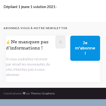
Dépliant 1 jeune 1 solution 2021-
ABONNEZ-VOUS À NOTRE NEWSLETTER
Ne manquez pas
d'informations !
Si vous souhaitez recevoir
par email les nouveautés du
site, n'hésitez pas à vous
abonner
Construit avec
par
Thèmes Graphene
.