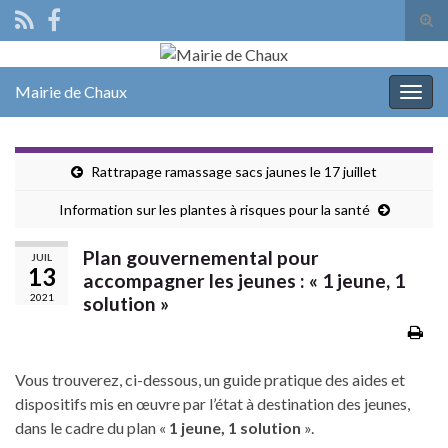
Tog
sear
Search for:
for
Mairie de Chaux
Togg
navig
Rattrapage ramassage sacs jaunes le 17 juillet
Information sur les plantes à risques pour la santé
Plan gouvernemental pour
JUIL
13
accompagner les jeunes : « 1 jeune, 1
2021
solution »
Vous trouverez, ci-dessous, un guide pratique des aides et
dispositifs mis en œuvre par l’état à destination des jeunes,
dans le cadre du plan «
1 jeune, 1 solution
».