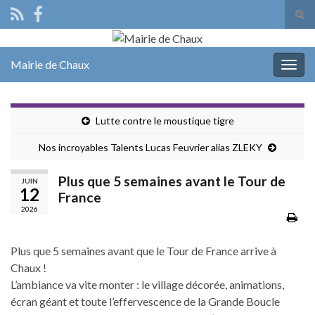
Tog
sear
Search for:
for
Mairie de Chaux
Togg
navig
Lutte contre le moustique tigre
Nos incroyables Talents Lucas Feuvrier alias ZLEKY
Plus que 5 semaines avant le Tour de
JUIN
12
France
2026
Plus que 5 semaines avant que le Tour de France arrive à
Chaux !
L’ambiance va vite monter : le village décorée, animations,
écran géant et toute l’effervescence de la Grande Boucle