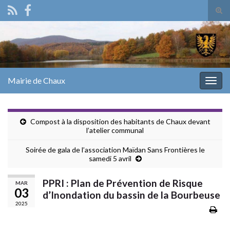
Tog
sear
Search for:
for
Mairie de Chaux
Togg
navig
Compost à la disposition des habitants de Chaux devant
l’atelier communal
Soirée de gala de l’association Maïdan Sans Frontières le
samedi 5 avril
PPRI : Plan de Prévention de Risque
MAR
03
d’Inondation du bassin de la Bourbeuse
2025