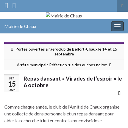
Tog
sea
Search for:
for
Mairie de Chaux
Togg
navig
Portes ouvertes à l’aéroclub de Belfort-Chaux le 14 et 15
septembre
Arrêté municipal : Réfection rue des ouches noirot
Repas dansant « Virades de l’espoir » le
SEP
15
6 octobre
2024
Comme chaque année, le club de l’Amitié de Chaux organise
une collecte de dons personnels et un repas dansant pour
aider la recherche à lutter contre la mucoviscidose