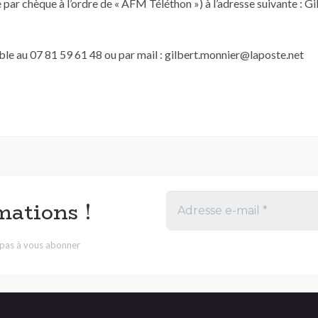
ce par chèque à l’ordre de « AFM Téléthon ») à l’adresse suivante 
le au 07 81 59 61 48 ou par mail : gilbert.monnier@laposte.net
mations !
z pas à vous abonner