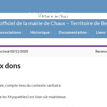
Mairie de Chaux
officiel de la mairie de Chaux – Territoire de B
associations
Historique
Documentation
Liens
ectoral 03/11/2020
Recense
ux dons
nnée, compte tenu du contexte sanitaire.
e les Myopathies) est bien sûr maintenue.