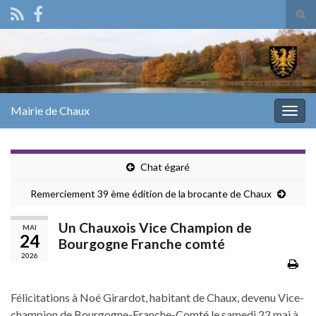
Tog
sear
Search for:
for
Mairie de Chaux
Togg
navig
Chat égaré
Remerciement 39 ème édition de la brocante de Chaux
Un Chauxois Vice Champion de
MAI
24
Bourgogne Franche comté
2026
Félicitations à Noé Girardot, habitant de Chaux, devenu Vice-
champion de Bourgogne-Franche-Comté le samedi 22 mai à