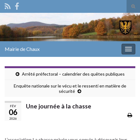
Tog
sear
Search for:
for
Mairie de Chaux
Togg
navig
Arrêté préfectoral – calendrier des quêtes publiques
Enquête nationale sur le vécu et le ressenti en matière de
sécurité
Une journée à la chasse
FÉV
06
2026
L’association La chasse privée vous convie à découvrir leur