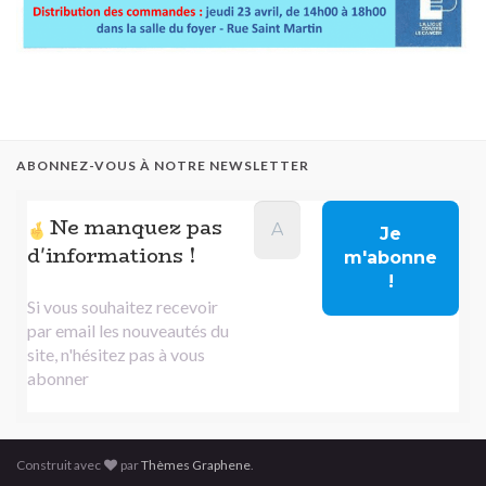
ABONNEZ-VOUS À NOTRE NEWSLETTER
Ne manquez pas
d'informations !
Si vous souhaitez recevoir
par email les nouveautés du
site, n'hésitez pas à vous
abonner
Construit avec
par
Thèmes Graphene
.