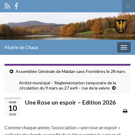
Tog
sear
Search for:
for
Mairie de Chaux
Togg
navig
Assemblée Générale de Maidan sans Frontières le 28 mars
Arrêté municipal – Règlementation temporaire de la
circulation du 9 mars au 27 avril – rue de la vaivre
Une Rose un espoir – Edition 2026
MAR
10
2026
Comme chaque année, l’association « une rose un espoir »
collecte des fonds au profit de la ligue contre le cancer et