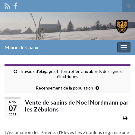
Tog
sear
Search for:
for
Mairie de Chaux
Togg
navig
Travaux d’élagage et d’entretien aux abords des lignes
électriques
Recensement de la population
Vente de sapins de Noel Nordmann par
NOV
07
les Zébulons
2021
L’Association des Parents d’Elèves Les Zébulons organise une