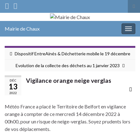
Tog
sea
Search for:
for
Mairie de Chaux
Togg
navig
Dispositif EntreAinés & Déchetterie mobile le 19 décembre
Evolution de la collecte des déchets au 1 janvier 2023
Vigilance orange neige verglas
DÉC
13
2022
Météo France a placé le Territoire de Belfort en vigilance
orange à compter de ce mercredi 14 décembre 2022 à
00h00, pour un risque de neige-verglas. Soyez prudents lors
de vos déplacements.