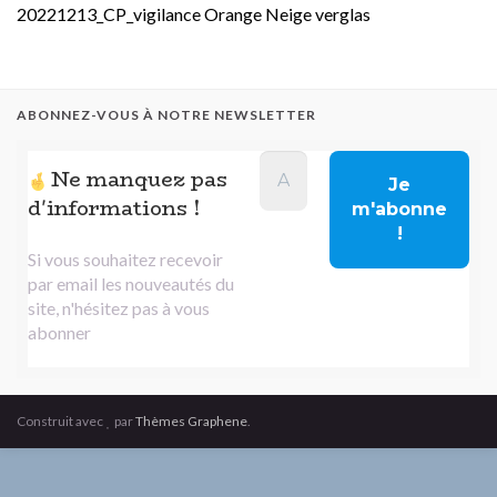
20221213_CP_vigilance Orange Neige verglas
ABONNEZ-VOUS À NOTRE NEWSLETTER
Ne manquez pas
d'informations !
Si vous souhaitez recevoir
par email les nouveautés du
site, n'hésitez pas à vous
abonner
Construit avec
par
Thèmes Graphene
.