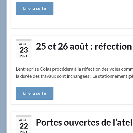
Lire la suite
25 et 26 août : réfection 
AOÛT
23
2021
L’entreprise Colas procédera à la réfection des voies comm
la durée des travaux sont inchangées : Le stationnement gên
Lire la suite
Portes ouvertes de l’ate
AOÛT
22
2021