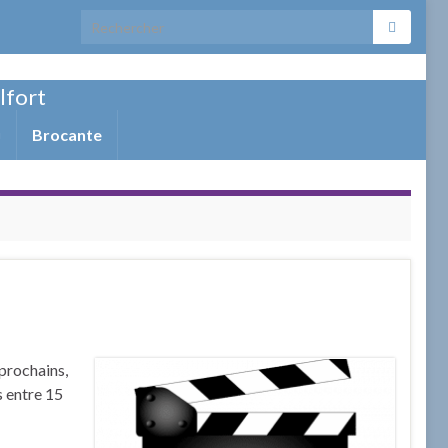
Search for:
elfort
Brocante
 prochains,
s entre 15