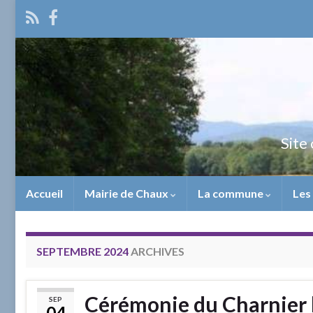
Site 
Accueil
Mairie de Chaux
La commune
Les
SEPTEMBRE 2024
ARCHIVES
Cérémonie du Charnier 
SEP
04