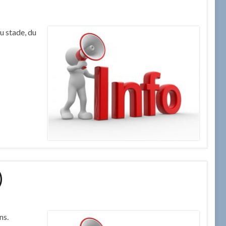
u stade, du
)
ns.