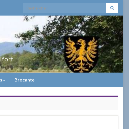
Search for:
elfort
ns
Brocante