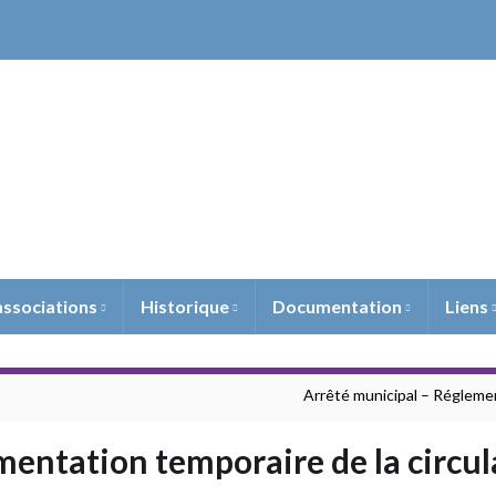
Mairie de Chaux
officiel de la mairie de Chaux – Territoire de B
associations
Historique
Documentation
Liens
Arrêté municipal – Réglement
mentation temporaire de la circu