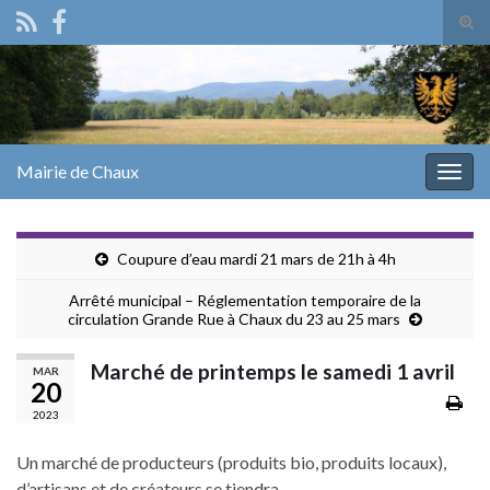
Tog
sear
Search for:
for
Mairie de Chaux
Togg
navig
Coupure d’eau mardi 21 mars de 21h à 4h
Arrêté municipal – Réglementation temporaire de la
circulation Grande Rue à Chaux du 23 au 25 mars
Marché de printemps le samedi 1 avril
MAR
20
2023
Un marché de producteurs (produits bio, produits locaux),
d’artisans et de créateurs se tiendra