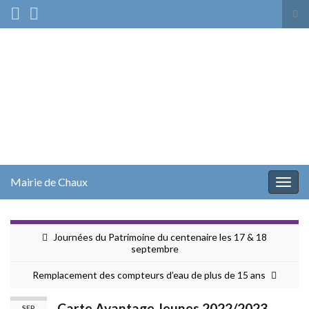
Tog
sea
Search for:
for
Mairie de Chaux
Togg
navig
Journées du Patrimoine du centenaire les 17 & 18
septembre
Remplacement des compteurs d’eau de plus de 15 ans
Carte Avantage Jeunes 2022/2023
SEP