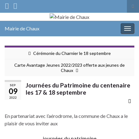
Tog
sea
Search for:
for
Mairie de Chaux
Togg
navig
Cérémonie du Charnier le 18 septembre
Carte Avantage Jeunes 2022/2023 offerte aux jeunes de
Chaux
Journées du Patrimoine du centenaire
SEP
09
les 17 & 18 septembre
2022
En partenariat avec l’aérodrome, la commune de Chaux a le
plaisir de vous inviter aux
journées du patrimoine