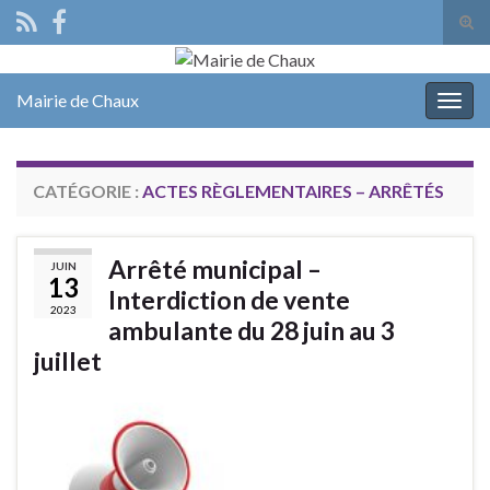
Tog
sear
Search for:
for
Mairie de Chaux
Togg
navig
CATÉGORIE :
ACTES RÈGLEMENTAIRES – ARRÊTÉS
Arrêté municipal –
JUIN
13
Interdiction de vente
2023
ambulante du 28 juin au 3
juillet