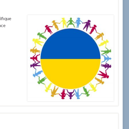
ifique
nce