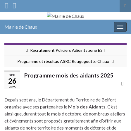
Tog
sea
Search for:
for
Mairie de Chaux
Togg
navig
Recrutement Policiers Adjoints zone EST
Programme et résultas ASRC Rougegoutte Chaux
Programme mois des aidants 2025
SEP
26
2025
Depuis sept ans, le Département du Territoire de Belfort
organise avec ses partenaires le
Mois des Aidants
. C’est
ainsi que, durant tout le mois d’octobre, de nombreux ateliers
et évènements sont proposés gratuitement afin d’offrir aux
aidants de notre territoire des moments de détente et de