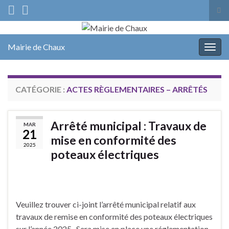
Tog
sea
Search for:
for
Mairie de Chaux
Togg
navig
CATÉGORIE :
ACTES RÈGLEMENTAIRES – ARRÊTÉS
Arrêté municipal : Travaux de
MAR
21
mise en conformité des
2025
poteaux électriques
Veuillez trouver ci-joint l’arrêté municipal relatif aux
travaux de remise en conformité des poteaux électriques
sur l’année 2025 . Sera mise en place une réglementation